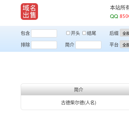
本站所
QQ
包含
开头
结尾
后缀
排除
简介
平台
简介
古德柴尔德(人名)