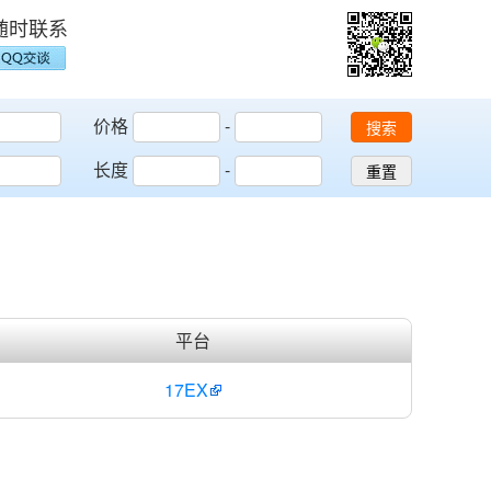
随时联系
价格
-
搜索
长度
-
重置
平台
17EX