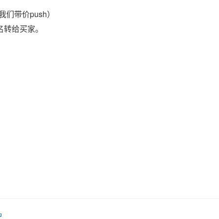
们带价push）
域名转给买家。