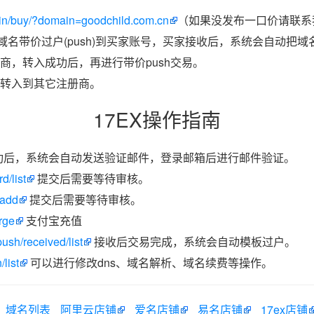
in/buy/?domain=goodchild.com.cn
（如果没发布一口价请联系我
把域名带价过户(push)到买家账号，买家接收后，系统会自动把
商，转入成功后，再进行带价push交易。
转入到其它注册商。
17EX操作指南
功后，系统会自动发送验证邮件，登录邮箱后进行邮件验证。
d/list
提交后需要等待审核。
/add
提交后需要等待审核。
rge
支付宝充值
ush/received/list
接收后交易完成，系统会自动模板过户。
list
可以进行修改dns、域名解析、域名续费等操作。
域名列表
阿里云店铺
爱名店铺
易名店铺
17ex店铺